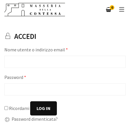
0
LOGIN / REGISTRATI
ACCEDI
IL MIO ACCOUNT
CARRELLO
Nome utente o indirizzo email
*
CHECKOUT
Password
*
Ricordami
LOG IN
Password dimenticata?