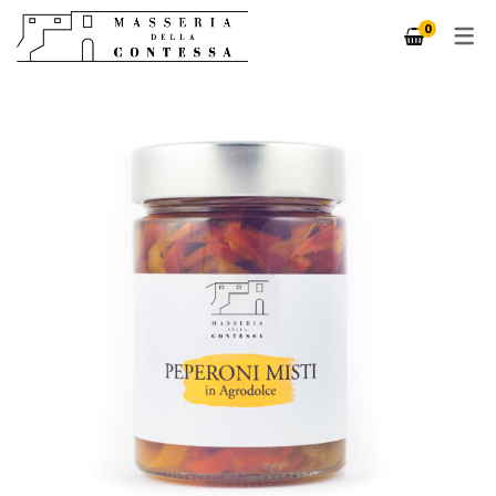
0
LOGIN / REGISTRATI
IL MIO ACCOUNT
CARRELLO
CHECKOUT