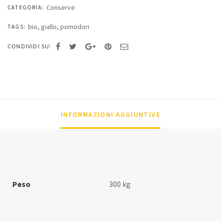
Conserve
CATEGORIA:
quantità
bio
,
giallo
,
pomodori
TAGS:
CONDIVIDI SU:
INFORMAZIONI AGGIUNTIVE
Peso
300 kg