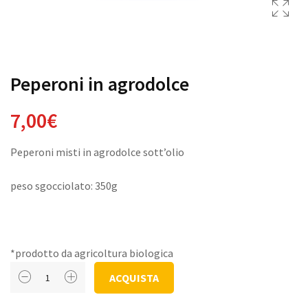
Peperoni in agrodolce
7,00
€
Peperoni misti in agrodolce sott’olio
peso sgocciolato: 350g
*prodotto da agricoltura biologica
Peperoni
ACQUISTA
in
agrodolce