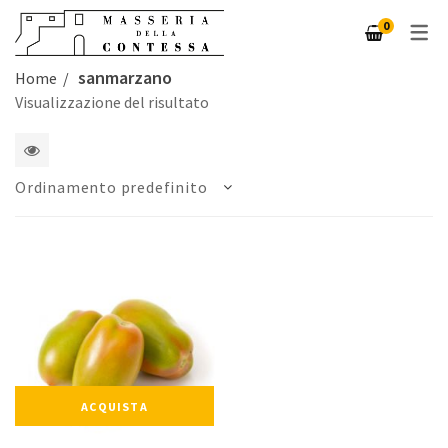
0
sanmarzano
Home
LOGIN / REGISTRATI
Visualizzazione del risultato
IL MIO ACCOUNT
CARRELLO
1
Ordinamento predefinito
CHECKOUT
2
4
5
6
colonne
ACQUISTA